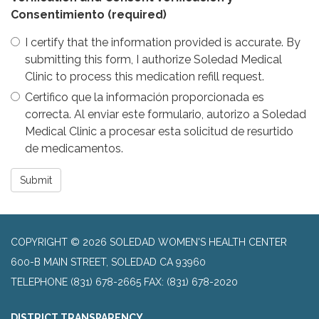
Consentimiento
(required)
I certify that the information provided is accurate. By
submitting this form, I authorize Soledad Medical
Clinic to process this medication refill request.
Certifico que la información proporcionada es
correcta. Al enviar este formulario, autorizo a Soledad
Medical Clinic a procesar esta solicitud de resurtido
de medicamentos.
Submit
COPYRIGHT © 2026 SOLEDAD WOMEN'S HEALTH CENTER
600-B MAIN STREET, SOLEDAD CA 93960
TELEPHONE
(831) 678-2665 FAX: (831) 678-2020
DISTRICT TRANSPARENCY